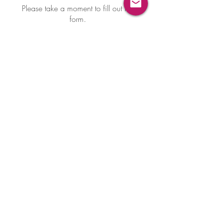
Please take a moment to fill out the
form.
First Name
Last Name
Email
Subject
Leave us a message...